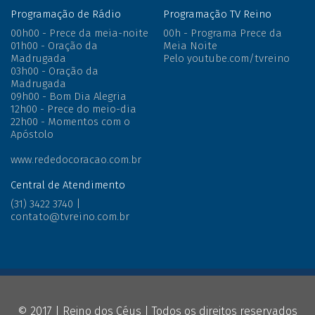
Siga o Instagram
Programação de Rádio
Programação TV Reino
00h00 - Prece da meia-noite
00h - Programa Prece da
01h00 - Oração da
Meia Noite
Madrugada
Pelo youtube.com/tvreino
03h00 - Oração da
Madrugada
09h00 - Bom Dia Alegria
12h00 - Prece do meio-dia
22h00 - Momentos com o
Apóstolo
www.rededocoracao.com.br
Central de Atendimento
(31) 3422 3740 |
contato@tvreino.com.br
© 2017 |
Reino dos Céus
| Todos os direitos reservados