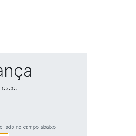
ança
nosco.
ao lado no campo abaixo