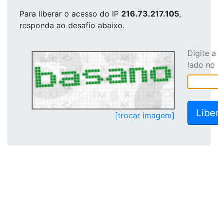
Para liberar o acesso
do IP
216.73.217.105
,
responda ao desafio abaixo.
Digite 
lado no
[trocar imagem]