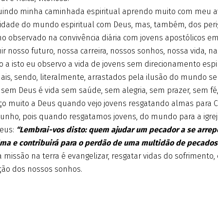
uindo minha caminhada espiritual aprendo muito com meu avô
sidade do mundo espiritual com Deus, mas, também, dos peri
o observado na convivência diária com jovens apostólicos em
ir nosso futuro, nossa carreira, nossos sonhos, nossa vida, n
o a isto eu observo a vida de jovens sem direcionamento espi
uais, sendo, literalmente, arrastados pela ilusão do mundo s
sem Deus é vida sem saúde, sem alegria, sem prazer, sem fé,
ço muito a Deus quando vejo jovens resgatando almas para C
unho, pois quando resgatamos jovens, do mundo para a igrej
Deus:
“Lembrai-vos disto: quem ajudar um pecador a se arre
ma e contribuirá para o perdão de uma multidão de pecados” 
 missão na terra é evangelizar, resgatar vidas do sofrimento
ação dos nossos sonhos.