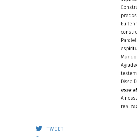
Constr
precio
Eu tenh
constru
Paralel
espirit
Mundo 
Agrade
testem
Disse 
essa al
A nossa
realiz
TWEET