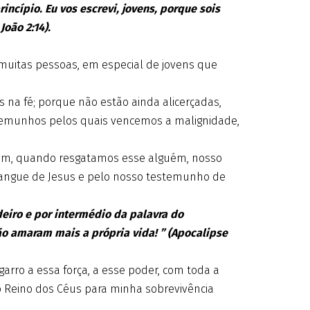
incípio. Eu vos escrevi, jovens, porque sois
João 2:14).
e muitas pessoas, em especial de jovens que
 na fé; porque não estão ainda alicerçadas,
emunhos pelos quais vencemos a malignidade,
ém, quando resgatamos esse alguém, nosso
sangue de Jesus e pelo nosso testemunho de
deiro e por intermédio da palavra do
o amaram mais a própria vida! ” (Apocalipse
arro a essa força, a esse poder, com toda a
o Reino dos Céus para minha sobrevivência