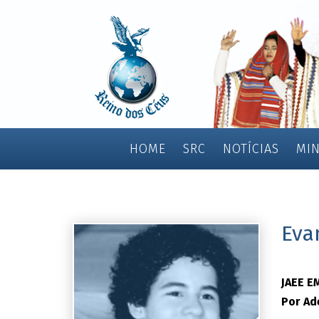
HOME
SRC
NOTÍCIAS
MIN
Eva
JAEE E
Por Ad