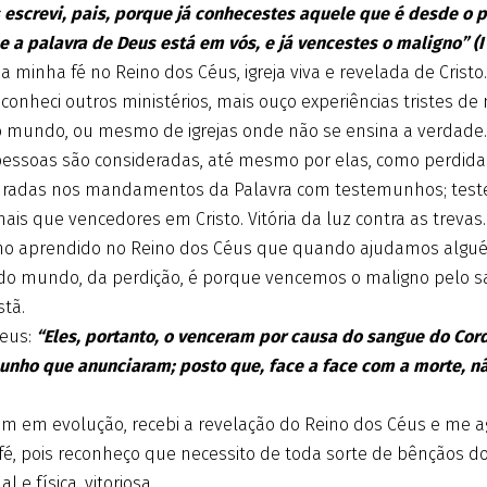
 escrevi, pais, porque já conhecestes aquele que é desde o pr
 e a palavra de Deus está em vós, e já vencestes o maligno” (I 
 a minha fé no Reino dos Céus, igreja viva e revelada de Cristo.
conheci outros ministérios, mais ouço experiências tristes d
 mundo, ou mesmo de igrejas onde não se ensina a verdade.
essoas são consideradas, até mesmo por elas, como perdidas
uradas nos mandamentos da Palavra com testemunhos; test
is que vencedores em Cristo. Vitória da luz contra as trevas.
ho aprendido no Reino dos Céus que quando ajudamos algu
 do mundo, da perdição, é porque vencemos o maligno pelo 
stã.
Deus:
“Eles, portanto, o venceram por causa do sangue do Cor
unho que anunciaram; posto que, face a face com a morte, nã
em em evolução, recebi a revelação do Reino dos Céus e me ag
é, pois reconheço que necessito de toda sorte de bênçãos d
al e física, vitoriosa.