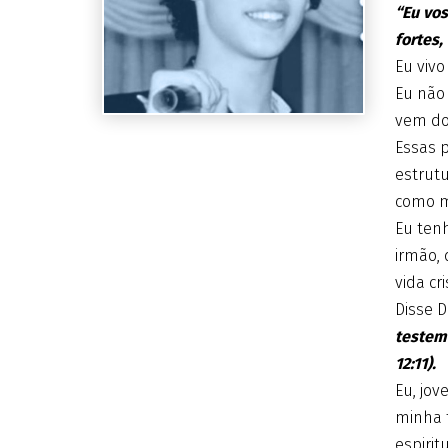
“Eu vos
fortes,
Eu vivo
Eu não 
vem do
Essas p
estrut
como ma
Eu ten
irmão,
vida cri
Disse 
testem
12:11).
Eu, jov
minha f
espiritu