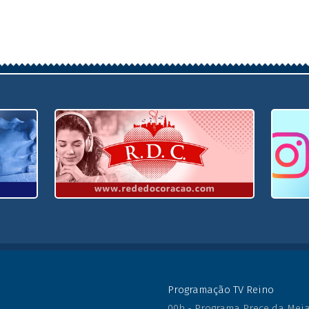
17
Entre no site
Programação TV Reino
00h - Programa Prece da Mei