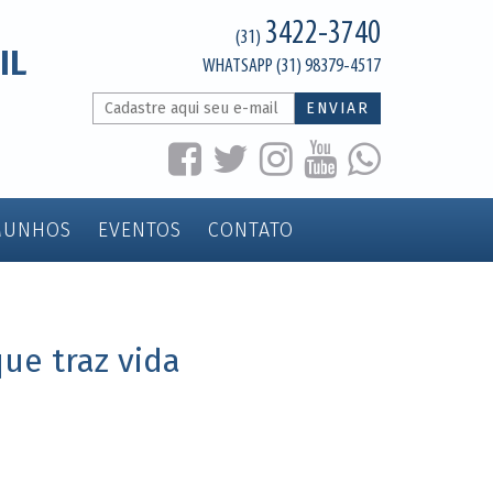
3422-3740
(31)
IL
WHATSAPP (31) 98379-4517
ENVIAR
MUNHOS
EVENTOS
CONTATO
ue traz vida