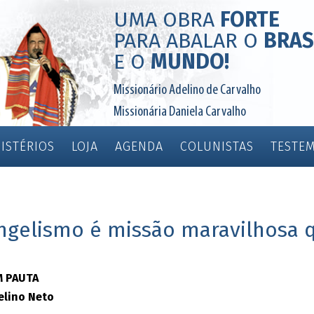
UMA OBRA
FORTE
PARA ABALAR O
BRAS
E O
MUNDO
!
Missionário Adelino de Carvalho
Missionária Daniela Carvalho
ISTÉRIOS
LOJA
AGENDA
COLUNISTAS
TESTE
ngelismo é missão maravilhosa q
M PAUTA
elino Neto