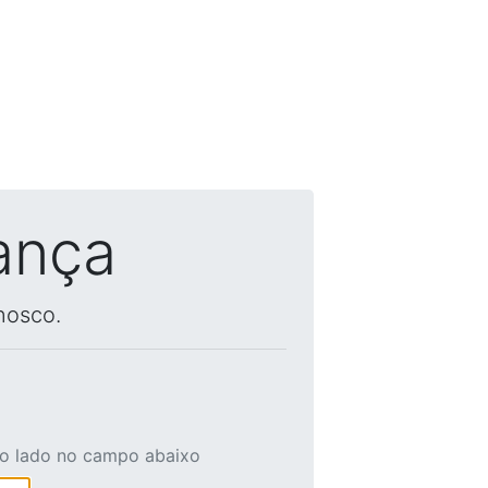
ança
nosco.
ao lado no campo abaixo